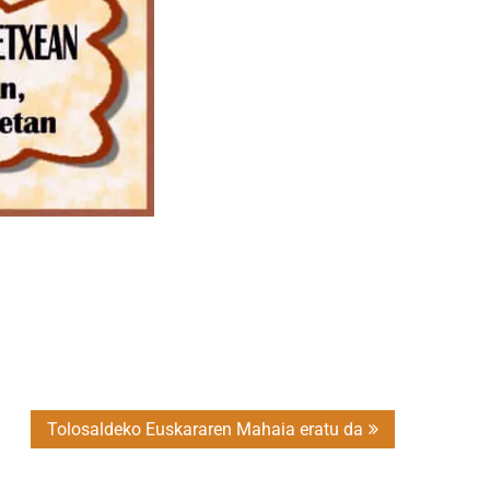
Tolosaldeko Euskararen Mahaia eratu da