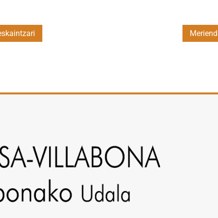
skaintzari
Meriend