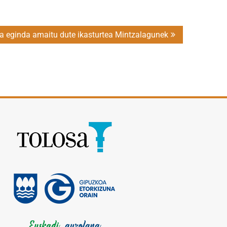
a eginda amaitu dute ikasturtea Mintzalagunek