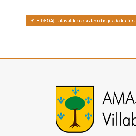
Post
[BIDEOA] Tolosaldeko gazteen begirada kultur e
navigation