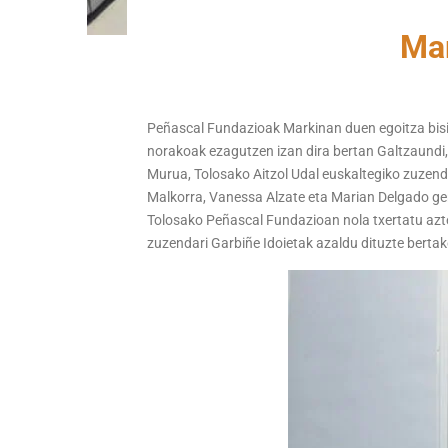
Mar
Peñascal Fundazioak Markinan duen egoitza bisita
norakoak ezagutzen izan dira bertan Galtzaundi,
Murua, Tolosako Aitzol Udal euskaltegiko zuzen
Malkorra, Vanessa Alzate eta Marian Delgado ger
Tolosako Peñascal Fundazioan nola txertatu azte
zuzendari Garbiñe Idoietak azaldu dituzte berta