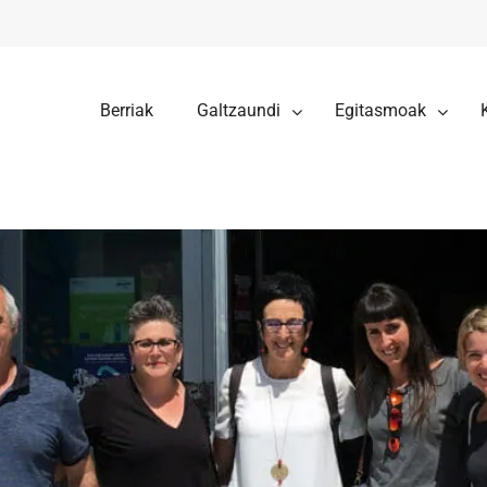
Berriak
Galtzaundi
Egitasmoak