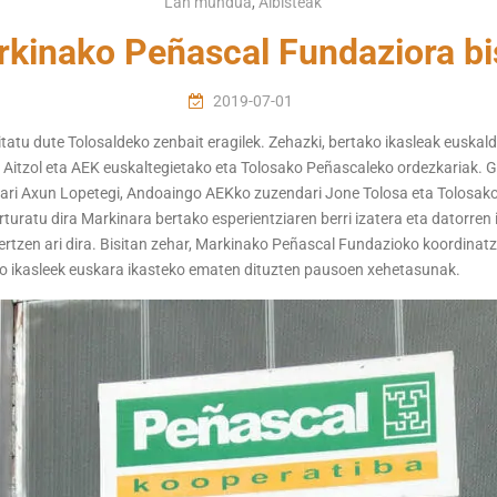
Lan mundua
,
Albisteak
kinako Peñascal Fundaziora bi
2019-07-01
tu dute Tolosaldeko zenbait eragilek. Zehazki, bertako ikasleak euskald
 Aitzol eta AEK euskaltegietako eta Tolosako Peñascaleko ordezkariak. 
dari Axun Lopetegi, Andoaingo AEKko zuzendari Jone Tolosa eta Tolosako
turatu dira Markinara bertako esperientziaren berri izatera eta datorren
rtzen ari dira. Bisitan zehar, Markinako Peñascal Fundazioko koordinat
ko ikasleek euskara ikasteko ematen dituzten pausoen xehetasunak.