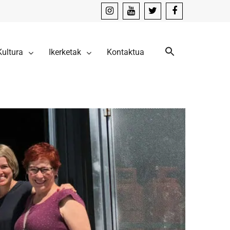
instagram
youtube
x
facebook
Kultura
Ikerketak
Kontaktua