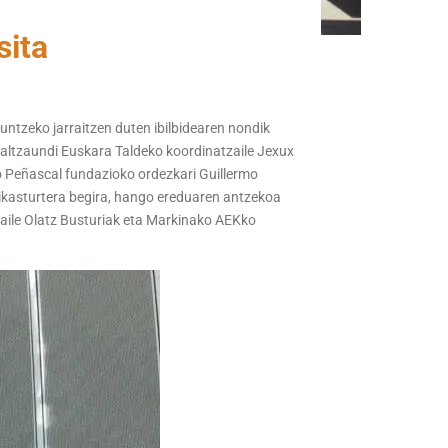
sita
untzeko jarraitzen duten ibilbidearen nondik
Galtzaundi Euskara Taldeko koordinatzaile Jexux
 Peñascal fundazioko ordezkari Guillermo
 ikasturtera begira, hango ereduaren antzekoa
zaile Olatz Busturiak eta Markinako AEKko