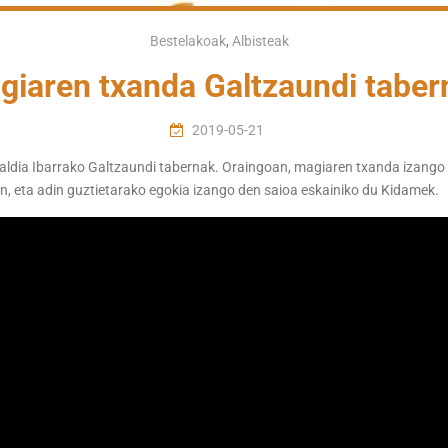
Bestelakoak
,
Albisteak
giaren txanda Galtzaundi taber
2019-05-21
taldia Ibarrako Galtzaundi tabernak. Oraingoan, magiaren txanda izango
, eta adin guztietarako egokia izango den saioa eskainiko du Kidamek.