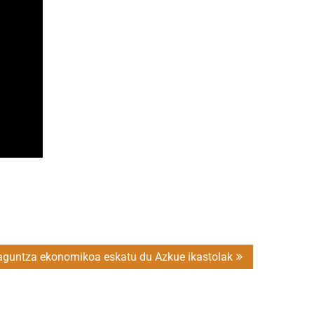
laguntza ekonomikoa eskatu du Azkue ikastolak