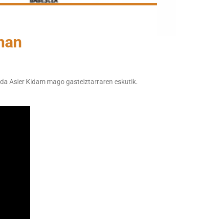
nan
 da Asier Kidam mago gasteiztarraren eskutik.