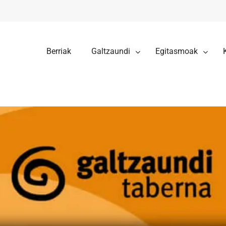
Berriak
Galtzaundi
Egitasmoak