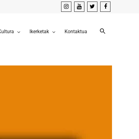
instagram
youtube
x
facebook
Kultura
Ikerketak
Kontaktua