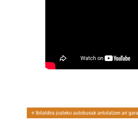
Post
Ibilaldira joateko autobusak antolatzen ari gar
navigation