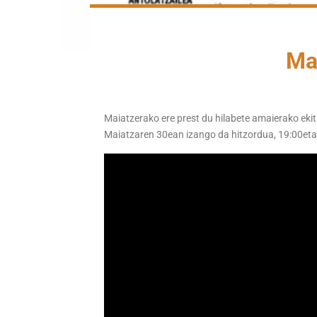
Ma
Maiatzerako ere prest du hilabete amaierako eki
Maiatzaren 30ean izango da hitzordua, 19:00etan