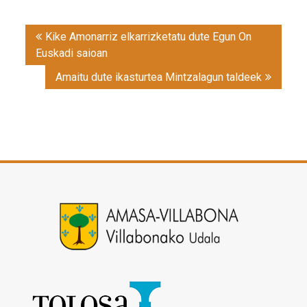
Post
Kike Amonarriz elkarrizketatu dute Egun On
navigation
Euskadi saioan
Amaitu dute ikasturtea Mintzalagun taldeek