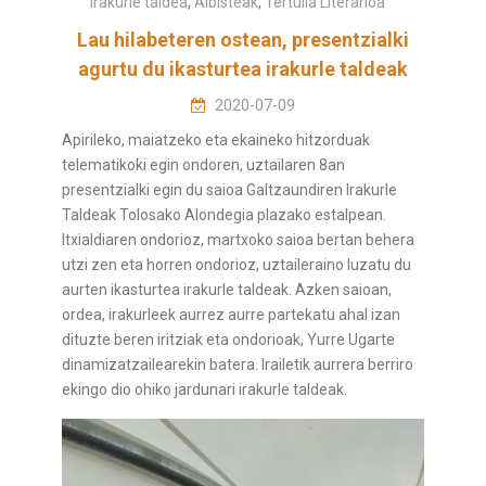
Irakurle taldea
,
Albisteak
,
Tertulia Literarioa
Lau hilabeteren ostean, presentzialki
agurtu du ikasturtea irakurle taldeak
2020-07-09
Apirileko, maiatzeko eta ekaineko hitzorduak
telematikoki egin ondoren, uztailaren 8an
presentzialki egin du saioa Galtzaundiren Irakurle
Taldeak Tolosako Alondegia plazako estalpean.
Itxialdiaren ondorioz, martxoko saioa bertan behera
utzi zen eta horren ondorioz, uztaileraino luzatu du
aurten ikasturtea irakurle taldeak. Azken saioan,
ordea, irakurleek aurrez aurre partekatu ahal izan
dituzte beren iritziak eta ondorioak, Yurre Ugarte
dinamizatzailearekin batera. Irailetik aurrera berriro
ekingo dio ohiko jardunari irakurle taldeak.