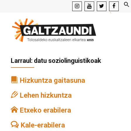
instagram
youtube
x
facebook
Larraul: datu soziolinguistikoak
Hizkuntza gaitasuna
Lehen hizkuntza
Etxeko erabilera
Kale-erabilera