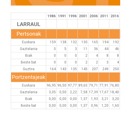
1986
1991
1996
2001
2006
2011
2016
2021
LARRAUL
Pertsonak
Euskara
159
138
132
130
165
194
192
183
Gaztelania
5
5
3
11
36
44
46
56
Biak
0
0
0
2
4
8
8
11
Beste bat
0
0
0
2
2
3
4
11
Guztira
164
143
135
145
207
249
250
261
Portzentajeak
Euskara
96,95
96,50
97,77
89,65
79,71
77,91
76,80
70,11
Gaztelania
3,05
0,50
2,22
7,58
17,39
17,67
18,40
21,46
Biak
0,00
0,00
0,00
1,37
1,93
3,21
3,20
4,21
Beste bat
0,00
0,00
0,00
1,37
0,96
1,20
1,60
4,21