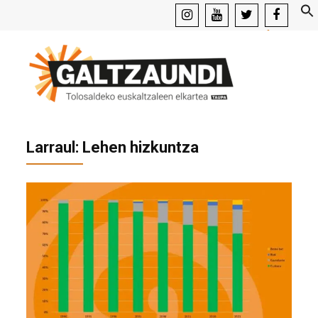
instagram
youtube
x
facebook
Larraul: Lehen hizkuntza