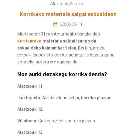
Albisteak
,
Korrika
Korrikako materiala salgai eskualdean
2022-03-11
Martxoaren 31ean Amurriotik abiatuko den
korrikarako
materiala salgai izango da
eskualdeko hainbat herrietan
. Bertan, arropa,
petoak, txapak eta korrika laguntzaile bezala izena
emateko aukera ere egongo da.
Non aurki dezakegu korrika denda?
Martxoak 11
Ikaztegieta:
Arratsaldean zehar,
herriko plazan.
Martxoak 12
Villabona:
Goizean zehar, herriko plazan.
Martxoak 13