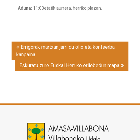
Aduna:
11:00etatik aurrera, herriko plazan.
Post
Errigorak martxan jarri du olio eta kontserba
navigation
kanpaina
Eskuratu zure Euskal Herriko erliebedun mapa