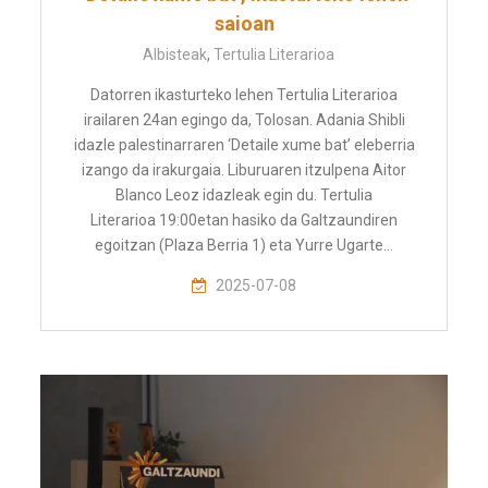
saioan
Albisteak
,
Tertulia Literarioa
Datorren ikasturteko lehen Tertulia Literarioa
irailaren 24an egingo da, Tolosan. Adania Shibli
idazle palestinarraren ‘Detaile xume bat’ eleberria
izango da irakurgaia. Liburuaren itzulpena Aitor
Blanco Leoz idazleak egin du. Tertulia
Literarioa 19:00etan hasiko da Galtzaundiren
egoitzan (Plaza Berria 1) eta Yurre Ugarte…
2025-07-08