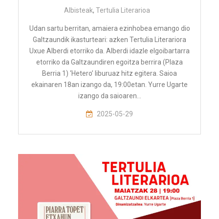
Albisteak
,
Tertulia Literarioa
Udan sartu berritan, amaiera ezinhobea emango dio
Galtzaundik ikasturteari: azken Tertulia Literariora
Uxue Alberdi etorriko da. Alberdi idazle elgoibartarra
etorriko da Galtzaundiren egoitza berrira (Plaza
Berria 1) ‘Hetero’ liburuaz hitz egitera. Saioa
ekainaren 18an izango da, 19:00etan. Yurre Ugarte
izango da saioaren…
2025-05-29