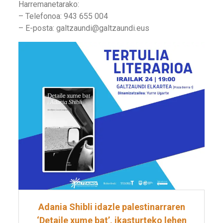
Harremanetarako:
– Telefonoa: 943 655 004
– E-posta: galtzaundi@galtzaundi.eus
Adania Shibli idazle palestinarraren
‘Detaile xume bat’, ikasturteko lehen