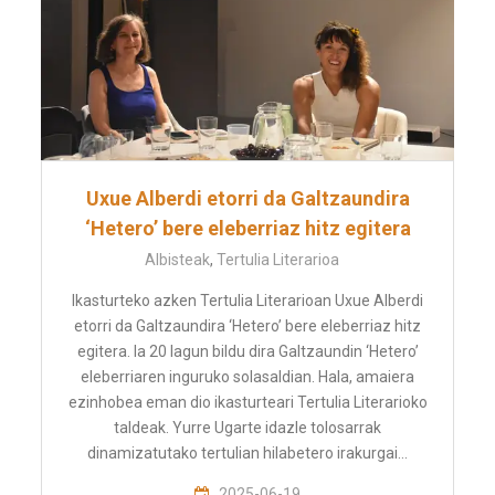
Uxue Alberdi etorri da Galtzaundira
‘Hetero’ bere eleberriaz hitz egitera
Albisteak
,
Tertulia Literarioa
Ikasturteko azken Tertulia Literarioan Uxue Alberdi
etorri da Galtzaundira ‘Hetero’ bere eleberriaz hitz
egitera. Ia 20 lagun bildu dira Galtzaundin ‘Hetero’
eleberriaren inguruko solasaldian. Hala, amaiera
ezinhobea eman dio ikasturteari Tertulia Literarioko
taldeak. Yurre Ugarte idazle tolosarrak
dinamizatutako tertulian hilabetero irakurgai…
2025-06-19