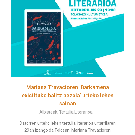
Mariana Travacioren ‘Barkamena
existituko balitz bezala’ urteko lehen
saioan
Albisteak
,
Tertulia Literarioa
Datorren urteko lehen tertulia literarioa urtarrilaren
29an izango da Tolosan. Mariana Travacioren