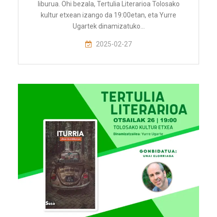
liburua. Ohi bezala, Tertulia Literarioa Tolosako
kultur etxean izango da 19:00etan, eta Yurre
Ugartek dinamizatuko…
2025-02-27