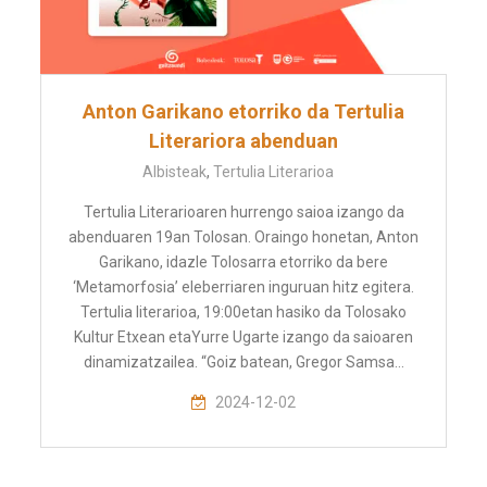
Anton Garikano etorriko da Tertulia
Literariora abenduan
Albisteak
,
Tertulia Literarioa
Tertulia Literarioaren hurrengo saioa izango da
abenduaren 19an Tolosan. Oraingo honetan, Anton
Garikano, idazle Tolosarra etorriko da bere
‘Metamorfosia’ eleberriaren inguruan hitz egitera.
Tertulia literarioa, 19:00etan hasiko da Tolosako
Kultur Etxean etaYurre Ugarte izango da saioaren
dinamizatzailea. “Goiz batean, Gregor Samsa…
2024-12-02