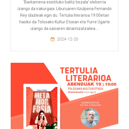
‘Barkamena existituko balitz bezala’ eleberria
izango da irakurgaia. Liburuaren itzulpena Fernando
Rey idazleak egin du. Tertulia literarioa 19:00etan
hasiko da Tolosako Kultur Etxean eta Yurre Ugarte
izango da saioaren dinamizatzailea.…
2024-12-20