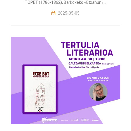
TOPET (1786-1862), Barkoxeko «Etxahun»…
2025-05-05