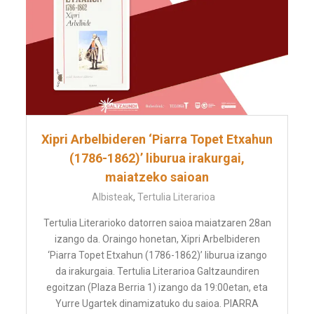
Xipri Arbelbideren ‘Piarra Topet Etxahun
(1786-1862)’ liburua irakurgai,
maiatzeko saioan
Albisteak
,
Tertulia Literarioa
Tertulia Literarioko datorren saioa maiatzaren 28an
izango da. Oraingo honetan, Xipri Arbelbideren
‘Piarra Topet Etxahun (1786-1862)’ liburua izango
da irakurgaia. Tertulia Literarioa Galtzaundiren
egoitzan (Plaza Berria 1) izango da 19:00etan, eta
Yurre Ugartek dinamizatuko du saioa. PIARRA