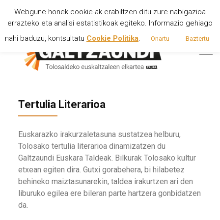
Webgune honek cookie-ak erabiltzen ditu zure nabigazioa
errazteko eta analisi estatistikoak egiteko. Informazio gehiago
instagram
youtube
x
facebook
nahi baduzu, kontsultatu
Cookie Politika
.
Onartu
Baztertu
Tertulia Literarioa
Euskarazko irakurzaletasuna sustatzea helburu,
Tolosako tertulia literarioa dinamizatzen du
Galtzaundi Euskara Taldeak. Bilkurak Tolosako kultur
etxean egiten dira. Gutxi gorabehera, bi hilabetez
behineko maiztasunarekin, taldea irakurtzen ari den
liburuko egilea ere bileran parte hartzera gonbidatzen
da.