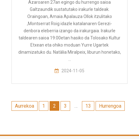
Azaroaren 27an egingo du hurrengo saioa
Galtzaundik sustatutako irakurle taldeak.
Oraingoan, Amaia Apalauza Ollok itzulitako
,Montserrat Roig idazle katalanaren Gerezi-
denbora eleberria izango da irakurgaia. Irakurle
taldearen saioa 19:00etan hasiko da Tolosako Kultur
Etxean eta ohiko moduan Yurre Ugartek
dinamizatuko du. Natàlia Miralpeix, liburun honetako,
…
2024-11-05
Posts
Aurrekoa
1
2
3
…
13
Hurrengoa
pagination