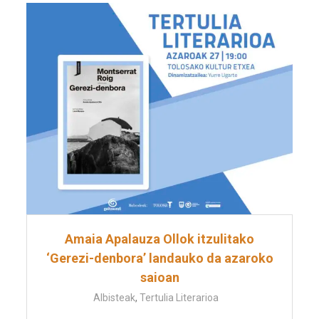
Amaia Apalauza Ollok itzulitako
‘Gerezi-denbora’ landauko da azaroko
saioan
Albisteak
,
Tertulia Literarioa