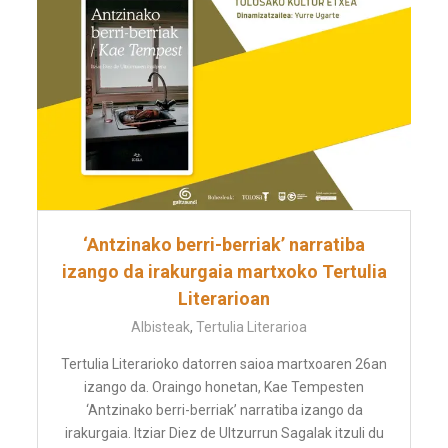
‘Antzinako berri-berriak’ narratiba
izango da irakurgaia martxoko Tertulia
Literarioan
Albisteak
,
Tertulia Literarioa
Tertulia Literarioko datorren saioa martxoaren 26an
izango da. Oraingo honetan, Kae Tempesten
‘Antzinako berri-berriak’ narratiba izango da
irakurgaia. Itziar Diez de Ultzurrun Sagalak itzuli du