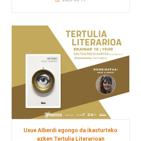
Uxue Alberdi egongo da ikasturteko
azken Tertulia Literarioan