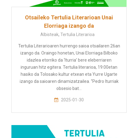
Otsaileko Tertulia Literarioan Unai
Elorriaga izango da
Albisteak
,
Tertulia Literarioa
Tertulia Literarioaren hurrengo saioa otsailaren 26an
izango da. Oraingo honetan, Unai Elorriaga Bilboko
idazlea etorriko da ‘Iturria’ bere eleberriaren
inguruan hitz egitera. Tertulia literarioa, 19:00etan
hasiko da Tolosako kultur etxean eta Yurre Ugarte
izango da saioaren dinamizatzailea. “Pedro Iturriak
obsesio bat…
2025-01-30