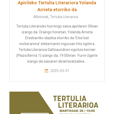
Apirileko Tertulia Literariora Yolanda
Arrieta etorriko da
Albisteak
,
Tertulia Literarioa
Tertulia Literarioko hurrengo saioa apirilaren 30ean
izango da. Oraingo honetan, Yolanda Arrieta
Etxebarriko idazlea etorriko da ‘Etxe bat
norberarena’ eleberriaren inguruan hitz egitera.
Tertulia Literarioa Galtzaundiren egoitza berrian
(Plaza Berria 1) izango da, 19:00etan. Yurre Ugarte
izango da saioaren dinamizatzailea.…
2025-03-31