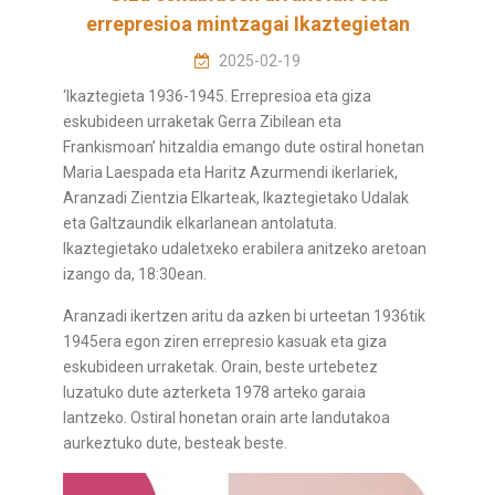
errepresioa mintzagai Ikaztegietan
2025-02-19
‘Ikaztegieta 1936-1945. Errepresioa eta giza
eskubideen urraketak Gerra Zibilean eta
Frankismoan’ hitzaldia emango dute ostiral honetan
Maria Laespada eta Haritz Azurmendi ikerlariek,
Aranzadi Zientzia Elkarteak, Ikaztegietako Udalak
eta Galtzaundik elkarlanean antolatuta.
Ikaztegietako udaletxeko erabilera anitzeko aretoan
izango da, 18:30ean.
Aranzadi ikertzen aritu da azken bi urteetan 1936tik
1945era egon ziren errepresio kasuak eta giza
eskubideen urraketak. Orain, beste urtebetez
luzatuko dute azterketa 1978 arteko garaia
lantzeko. Ostiral honetan orain arte landutakoa
aurkeztuko dute, besteak beste.