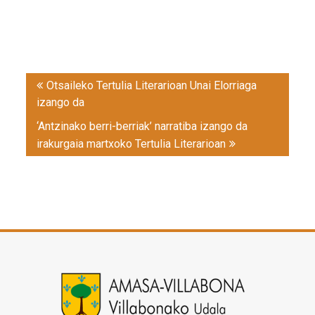
Post
Otsaileko Tertulia Literarioan Unai Elorriaga
navigation
izango da
‘Antzinako berri-berriak’ narratiba izango da
irakurgaia martxoko Tertulia Literarioan