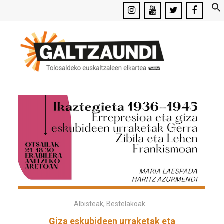
instagram
youtube
x
facebook
Albisteak
,
Bestelakoak
Giza eskubideen urraketak eta