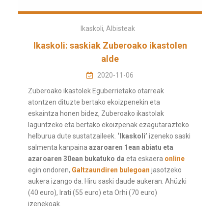
Ikaskoli
,
Albisteak
Ikaskoli: saskiak Zuberoako ikastolen
alde
2020-11-06
Zuberoako ikastolek Eguberrietako otarreak
atontzen dituzte bertako ekoizpenekin eta
eskaintza honen bidez, Zuberoako ikastolak
laguntzeko eta bertako ekoizpenak ezagutarazteko
helburua dute sustatzaileek.
‘Ikaskoli’
izeneko saski
salmenta kanpaina
azaroaren 1ean abiatu eta
azaroaren 30ean bukatuko da
eta eskaera
online
egin ondoren,
Galtzaundiren bulegoan
jasotzeko
aukera izango da. Hiru saski daude aukeran: Ahüzki
(40 euro), Irati (55 euro) eta Orhi (70 euro)
izenekoak.