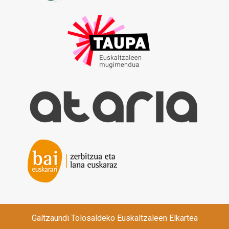
Galtzaundi Tolosaldeko Euskaltzaleen Elkartea