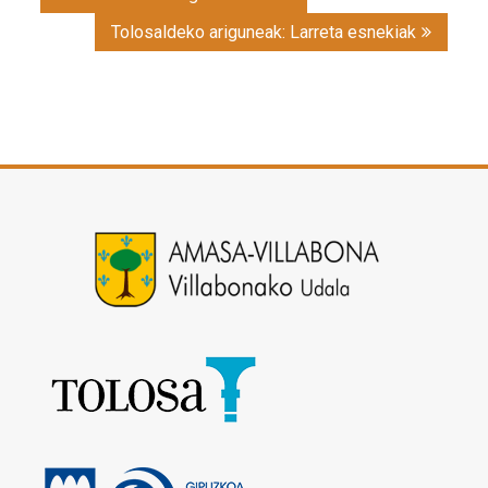
navigation
Tolosaldeko ariguneak: Larreta esnekiak