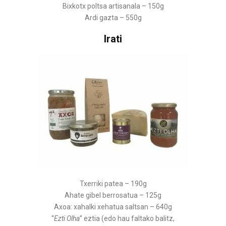
Bixkotx poltsa artisanala – 150g
Ardi gazta – 550g
Irati
Txerriki patea – 190g
Ahate gibel berrosatua – 125g
Axoa: xahalki xehatua saltsan – 640g
“
Ezti Olha
” eztia (edo hau faltako balitz,