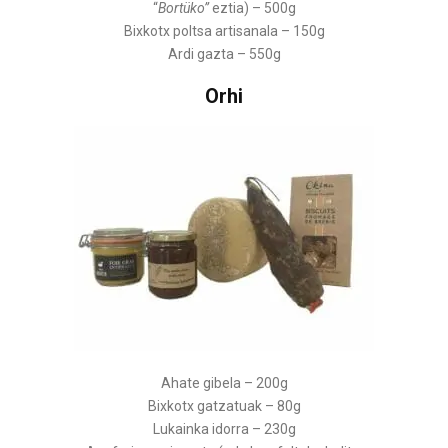
“
Bortüko”
eztia) – 500g
Bixkotx poltsa artisanala – 150g
Ardi gazta – 550g
Orhi
Ahate gibela – 200g
Bixkotx gatzatuak – 80g
Lukainka idorra – 230g