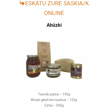
ESKATU ZURE SASKIA/K
ONLINE
Ahüzki
Txerriki patea – 190g
Ahate gibel berrosatua – 125g
Eztia – 500g