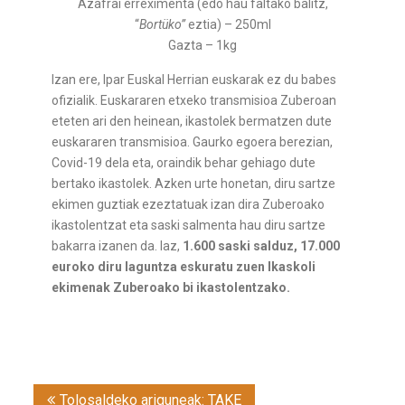
Azafrai erreximenta (edo hau faltako balitz,
“
Bortüko”
eztia) – 250ml
Gazta – 1kg
Izan ere, Ipar Euskal Herrian euskarak ez du babes
ofizialik. Euskararen etxeko transmisioa Zuberoan
eteten ari den heinean, ikastolek bermatzen dute
euskararen transmisioa. Gaurko egoera berezian,
Covid-19 dela eta, oraindik behar gehiago dute
bertako ikastolek. Azken urte honetan, diru sartze
ekimen guztiak ezeztatuak izan dira Zuberoako
ikastolentzat eta saski salmenta hau diru sartze
bakarra izanen da. Iaz,
1.600 saski salduz, 17.000
euroko diru laguntza eskuratu zuen Ikaskoli
ekimenak Zuberoako bi ikastolentzako.
Post
Tolosaldeko ariguneak: TAKE