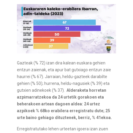
Gazteak (% 72) izan dira kalean euskara gehien
entzun zaienak, eta apur bat gutxiago entzun zaie
haurrei (% 67). Jarraian, heldu-gazteek darabilte
gehien (% 50); hurrena, heldu-nagusiek (% 39) eta
gutxien adinekoek (% 37).
Alderaketa horretan
azpimarratzekoa da 24 urtetik gorakoen eta
beherakoen artean dagoen aldea: 24 urtez
azpikoek % 68ko erabilera erregistratu dute; 25
urte baino gehiago dituztenek, berriz, % 41ekoa.
Erregistratutako lehen urteetan igoera izan zuen