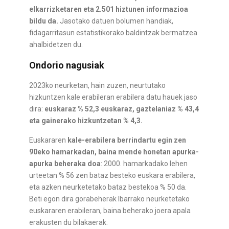
elkarrizketaren eta 2.501 hiztunen informazioa
bildu da.
Jasotako datuen bolumen handiak,
fidagarritasun estatistikorako baldintzak bermatzea
ahalbidetzen du.
Ondorio nagusiak
2023ko neurketan, hain zuzen, neurtutako
hizkuntzen kale erabileran erabilera datu hauek jaso
dira:
euskaraz % 52,3 euskaraz, gaztelaniaz % 43,4
eta gainerako hizkuntzetan % 4,3.
Euskararen
kale-erabilera berrindartu egin zen
90eko hamarkadan, baina mende honetan apurka-
apurka beheraka doa
: 2000. hamarkadako lehen
urteetan % 56 zen bataz besteko euskara erabilera,
eta azken neurketetako bataz bestekoa % 50 da.
Beti egon dira gorabeherak Ibarrako neurketetako
euskararen erabileran, baina beherako joera apala
erakusten du bilakaerak.