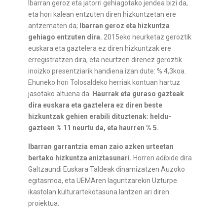
Ibarran geroz eta jatorri gehiagotako jendea bizi da,
eta hori kalean entzuten diren hizkuntzetan ere
antzematen da;
Ibarran geroz eta hizkuntza
gehiago entzuten dira.
2015eko neurketaz geroztik
euskara eta gaztelera ez diren hizkuntzak ere
erregistratzen dira, eta neurtzen direnez geroztik
inoizko presentziarik handiena izan dute: % 4,3koa.
Ehuneko hori Tolosaldeko herriak kontuan hartuz
jasotako altuena da.
Haurrak eta guraso gazteak
dira euskara eta gaztelera ez diren beste
hizkuntzak gehien erabili dituztenak: heldu-
gazteen % 11 neurtu da, eta haurren % 5.
Ibarran garrantzia eman zaio azken urteetan
bertako hizkuntza aniztasunari.
Horren adibide dira
Galtzaundi Euskara Taldeak dinamizatzen Auzoko
egitasmoa, eta UEMAren laguntzarekin Uzturpe
ikastolan kulturartekotasuna lantzen ari diren
proiektua.