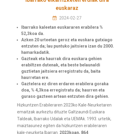
euskaraz
2024-02-27
Ibarrako kaleetan euskararen erabilera %
52,3koa da.
Azken 20 urteetan geroz eta euskara gutxiago
entzuten da; lau puntuko jaitsiera izan du 2000.
hamarkadatik.
Gazteak eta haurrak dira euskara gehien
erabiltzen dutenak, eta beste belaunaldi
guztietan jaitsiera erregistratu da, baita
haurretan ere.
Gaztelera ez diren erdaren erabilera goraka
doa, % 4,3koa erregistratu da; haurren eta
guraso gazteen artean entzuten dira gehien.
Hizkuntzen Erabileraren 2023ko Kale-Neurketaren
emaitzak aurkeztu dituzte Galtzaundi Euskara
Taldeak, Ibarrako Udalak eta UEMAk. 1993. urtetik,
maiztasunez egiten da hizkuntzen erabileraren
kale-neurketa Ibarran.
2023koan, 864