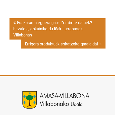
Post
Euskararen egoera gaur. Zer diote datuek?
navigation
hitzaldia, eskainiko du Iñaki Iurrebasok
Villabonan
Errigora produktuak eskatzeko garaia da!