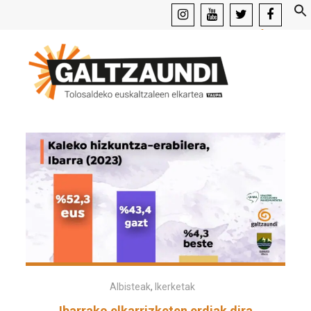
instagram
youtube
x
facebook
Albisteak
,
Ikerketak
Ibarrako elkarrizketen erdiak dira