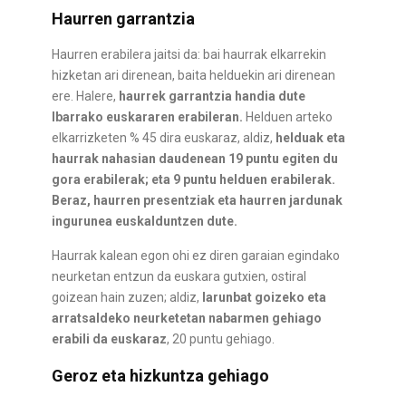
Haurren garrantzia
Haurren erabilera jaitsi da: bai haurrak elkarrekin
hizketan ari direnean, baita helduekin ari direnean
ere. Halere,
haurrek garrantzia handia dute
Ibarrako euskararen erabileran.
Helduen arteko
elkarrizketen % 45 dira euskaraz, aldiz,
helduak eta
haurrak nahasian daudenean 19 puntu egiten du
gora erabilerak; eta 9 puntu helduen erabilerak.
Beraz, haurren presentziak eta haurren jardunak
ingurunea euskalduntzen dute.
Haurrak kalean egon ohi ez diren garaian egindako
neurketan entzun da euskara gutxien, ostiral
goizean hain zuzen; aldiz,
larunbat goizeko eta
arratsaldeko neurketetan nabarmen gehiago
erabili da euskaraz
, 20 puntu gehiago.
Geroz eta hizkuntza gehiago