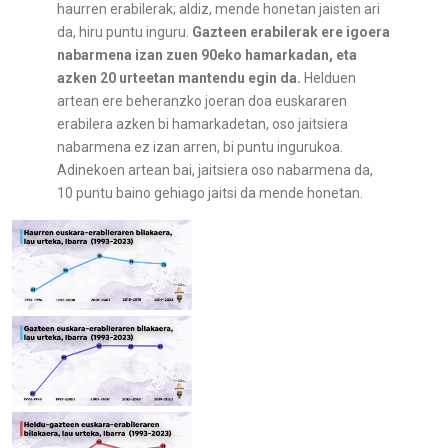
haurren erabilerak; aldiz, mende honetan jaisten ari
da, hiru puntu inguru.
Gazteen erabilerak ere igoera
nabarmena izan zuen 90eko hamarkadan, eta
azken 20 urteetan mantendu egin da.
Helduen
artean ere beheranzko joeran doa euskararen
erabilera azken bi hamarkadetan, oso jaitsiera
nabarmena ez izan arren, bi puntu ingurukoa.
Adinekoen artean bai, jaitsiera oso nabarmena da,
10 puntu baino gehiago jaitsi da mende honetan.