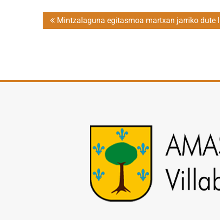
Post
Mintzalaguna egitasmoa martxan jarriko dute 
navigation