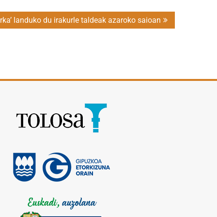
erka’ landuko du irakurle taldeak azaroko saioan