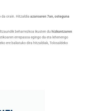
 da orain. Hitzaldia
azaroaren 7an, osteguna
Galtzaundik beharrezkoa ikusten du
hizkuntzaren
uistikoaren errepasoa egingo da eta lehenengo
o ere baliatuko dira hitzaldiak, Tolosaldeko