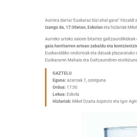
Aurrera darrai ‘Euskaraz bizi ahal gara!’ hitzaldi
izango da, 17:30etan, Eskolan
eta hizlariak Mikel
Aurreko urteko saioen bitartez galtzaundikideak 
gaia herritarren artean zabaldu eta kontzientzi
Euskaraldiko ondorioak eta datuak plazaratuko di
Euskararen Mahaia eta Galtzaundiren etorkizun
GAZTELU
Eguna:
azaroak 7, osteguna
Ordua:
17:30
Lekua:
Eskola
Hizlariak:
Mikel Ozaita Azpirotz eta Igor Agir