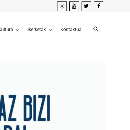
instagram
youtube
x
facebook
Kultura
Ikerketak
Kontaktua