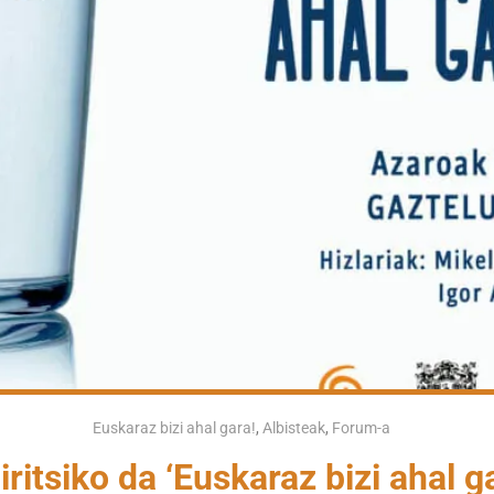
Euskaraz bizi ahal gara!
,
Albisteak
,
Forum-a
iritsiko da ‘Euskaraz bizi ahal ga