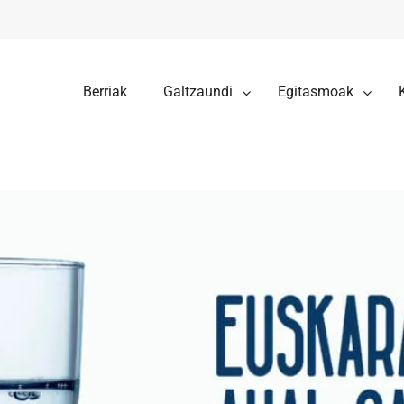
Berriak
Galtzaundi
Egitasmoak