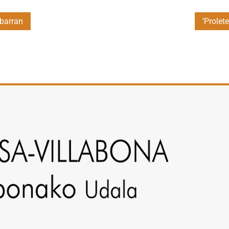
Ibarran
‘Prolet