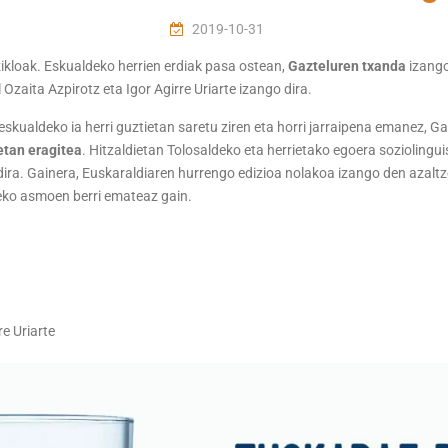
2019-10-31
 zikloak. Eskualdeko herrien erdiak pasa ostean,
Gazteluren txanda
izango
 Ozaita Azpirotz eta Igor Agirre Uriarte izango dira.
eskualdeko ia herri guztietan saretu ziren eta horri jarraipena emanez, 
etan eragitea
. Hitzaldietan Tolosaldeko eta herrietako egoera sozioling
ra. Gainera, Euskaraldiaren hurrengo edizioa nolakoa izango den azaltzek
eko asmoen berri emateaz gain.
re Uriarte