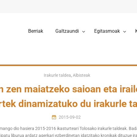
Berriak
Galtzaundi
Egitasmoak
Irakurle taldea
,
Albisteak
 zen maiatzeko saioan eta irail
tek dinamizatuko du irakurle t
2015-09-02
emango dio hasiera 2015-2016 ikasturteari Tolosako irakurle taldeak. Bada
aipatu liburua ardatz agerkari ezberdinetan idatzitako kronikak dituzue ir