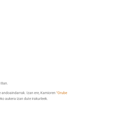
 18an.
le andoaindarrak. Izan ere, Kamioren
“Orube
ko aukera izan dute irakurleek.