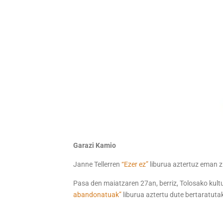
Garazi Kamio
Janne Tellerren
“Ezer ez”
liburua aztertuz eman z
Pasa den maiatzaren 27an, berriz, Tolosako kultu
abandonatuak”
liburua aztertu dute bertaratuta