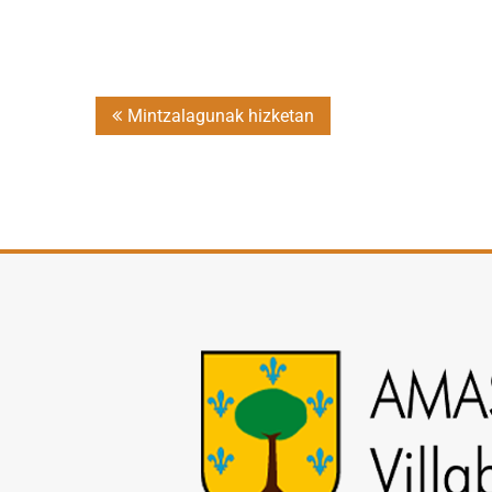
Post
Mintzalagunak hizketan
navigation