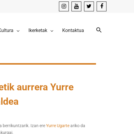
instagram
youtube
x
facebook
Kultura
Ikerketak
Kontaktua
etik aurrera Yurre
aldea
 berrikuntzarik. Izan ere
Yurre Ugarte
ariko da
akurgai.