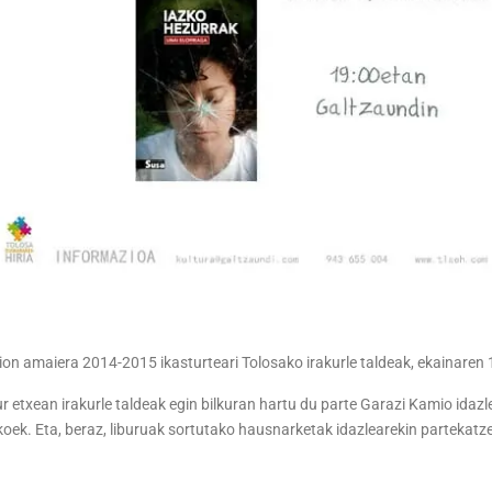
ion amaiera 2014-2015 ikasturteari Tolosako irakurle taldeak, ekainaren
r etxean irakurle taldeak egin bilkuran hartu du parte Garazi Kamio idaz
koek. Eta, beraz, liburuak sortutako hausnarketak idazlearekin partekatze