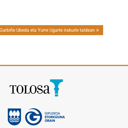
Garbiñe Ubeda eta Yurre Ugarte irakurle taldean