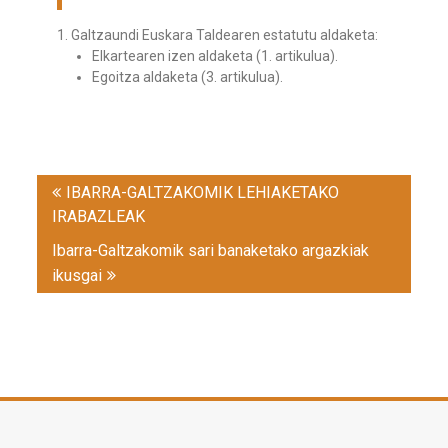
Galtzaundi Euskara Taldearen estatutu aldaketa:
Elkartearen izen aldaketa (1. artikulua).
Egoitza aldaketa (3. artikulua).
Post
IBARRA-GALTZAKOMIK LEHIAKETAKO
navigation
IRABAZLEAK
Ibarra-Galtzakomik sari banaketako argazkiak
ikusgai