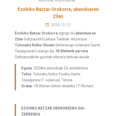
Albisteak
,
Bestelakoak
Ezohiko Batzar Orokorra, abenduaren
23an
2024-12-12
Ezohiko Batzar Orokorra
egingo du
abenduaren
23an
Galtzaundi Euskara Taldeak. Hitzordua
Tolosako Kultur Etxean
(lehenengo solairuko Gazte
Topagunean) izango da,
18:00etatik aurrera
.
Galtzaundikide guztiak bilerara deituak daude.
Eguna:
2024ko abenduak 23, astelehena.
Tokia:
Tolosako Kultur Etxeko Gazte
Topagunea (1. solairua), Tolosa.
Ordua:
18:00etan (lehen deialdia 17:30etan).
EZOHIKO BATZAR OROKORREKO GAI-
ZERRENDA