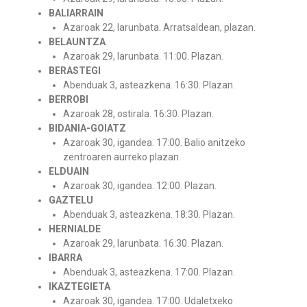
BALIARRAIN
Azaroak 22, larunbata. Arratsaldean, plazan.
BELAUNTZA
Azaroak 29, larunbata. 11:00. Plazan.
BERASTEGI
Abenduak 3, asteazkena. 16:30. Plazan.
BERROBI
Azaroak 28, ostirala. 16:30. Plazan.
BIDANIA-GOIATZ
Azaroak 30, igandea. 17:00. Balio anitzeko
zentroaren aurreko plazan.
ELDUAIN
Azaroak 30, igandea. 12:00. Plazan.
GAZTELU
Abenduak 3, asteazkena. 18:30. Plazan.
HERNIALDE
Azaroak 29, larunbata. 16:30. Plazan.
IBARRA
Abenduak 3, asteazkena. 17:00. Plazan.
IKAZTEGIETA
Azaroak 30, igandea. 17:00. Udaletxeko