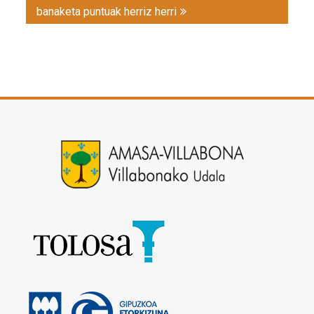
banaketa puntuak herriz herri