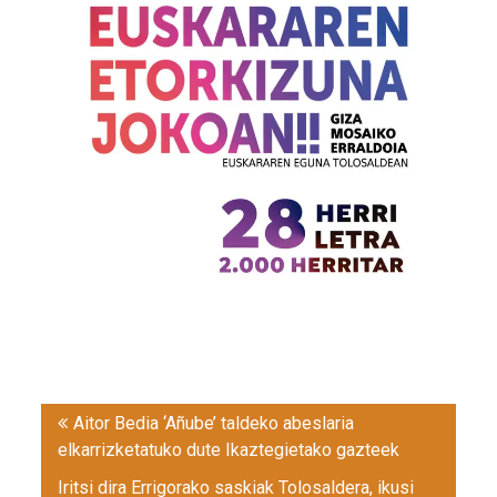
Post
Aitor Bedia ‘Añube’ taldeko abeslaria
navigation
elkarrizketatuko dute Ikaztegietako gazteek
Iritsi dira Errigorako saskiak Tolosaldera, ikusi