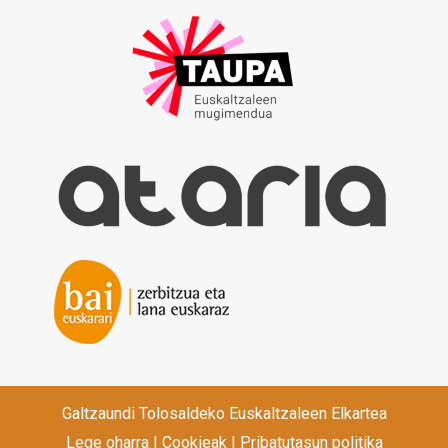
Galtzaundi Tolosaldeko Euskaltzaleen Elkartea
Lege oharra
|
Cookieak
|
Pribatutasun politika