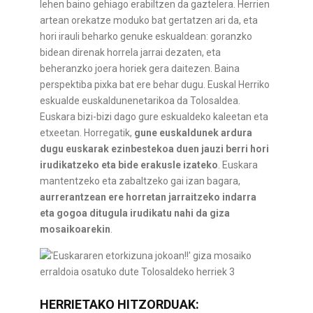
lehen baino gehiago erabiltzen da gaztelera. Herrien
artean orekatze moduko bat gertatzen ari da, eta
hori irauli beharko genuke eskualdean: goranzko
bidean direnak horrela jarrai dezaten, eta
beheranzko joera horiek gera daitezen. Baina
perspektiba pixka bat ere behar dugu. Euskal Herriko
eskualde euskaldunenetarikoa da Tolosaldea.
Euskara bizi-bizi dago gure eskualdeko kaleetan eta
etxeetan. Horregatik,
gune euskaldunek ardura
dugu euskarak ezinbestekoa duen jauzi berri hori
irudikatzeko eta bide erakusle izateko
. Euskara
mantentzeko eta zabaltzeko gai izan bagara,
aurrerantzean ere horretan jarraitzeko indarra
eta gogoa ditugula irudikatu nahi da giza
mosaikoarekin
.
HERRIETAKO HITZORDUAK: