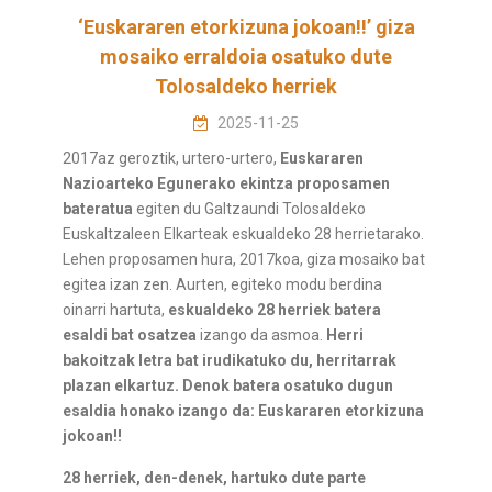
‘Euskararen etorkizuna jokoan!!’ giza
mosaiko erraldoia osatuko dute
Tolosaldeko herriek
2025-11-25
2017az geroztik, urtero-urtero,
Euskararen
Nazioarteko Egunerako ekintza proposamen
bateratua
egiten du Galtzaundi Tolosaldeko
Euskaltzaleen Elkarteak eskualdeko 28 herrietarako.
Lehen proposamen hura, 2017koa, giza mosaiko bat
egitea izan zen. Aurten, egiteko modu berdina
oinarri hartuta,
eskualdeko 28 herriek batera
esaldi bat osatzea
izango da asmoa.
Herri
bakoitzak letra bat irudikatuko du, herritarrak
plazan elkartuz. Denok batera osatuko dugun
esaldia honako izango da: Euskararen etorkizuna
jokoan!!
28 herriek, den-denek, hartuko dute parte