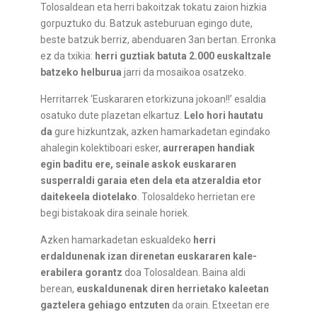
Tolosaldean eta herri bakoitzak tokatu zaion hizkia
gorpuztuko du. Batzuk asteburuan egingo dute,
beste batzuk berriz, abenduaren 3an bertan. Erronka
ez da txikia:
herri guztiak batuta 2.000 euskaltzale
batzeko helburua
jarri da mosaikoa osatzeko.
Herritarrek ‘Euskararen etorkizuna jokoan!!’ esaldia
osatuko dute plazetan elkartuz.
Lelo hori hautatu
da
gure hizkuntzak, azken hamarkadetan egindako
ahalegin kolektiboari esker,
aurrerapen handiak
egin baditu ere, seinale askok euskararen
susperraldi garaia eten dela eta atzeraldia etor
daitekeela diotelako
. Tolosaldeko herrietan ere
begi bistakoak dira seinale horiek.
Azken hamarkadetan eskualdeko
herri
erdaldunenak izan direnetan euskararen kale-
erabilera gorantz
doa Tolosaldean. Baina aldi
berean,
euskaldunenak diren herrietako kaleetan
gaztelera gehiago entzuten
da orain. Etxeetan ere