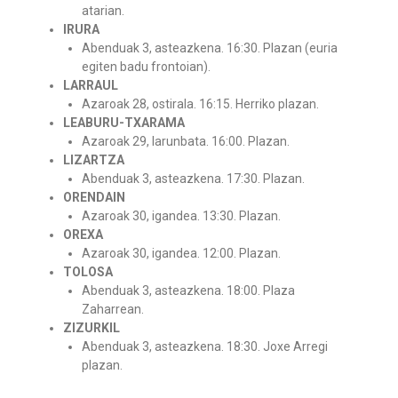
atarian.
IRURA
Abenduak 3, asteazkena. 16:30. Plazan (euria
egiten badu frontoian).
LARRAUL
Azaroak 28, ostirala. 16:15. Herriko plazan.
LEABURU-TXARAMA
Azaroak 29, larunbata. 16:00. Plazan.
LIZARTZA
Abenduak 3, asteazkena. 17:30. Plazan.
ORENDAIN
Azaroak 30, igandea. 13:30. Plazan.
OREXA
Azaroak 30, igandea. 12:00. Plazan.
TOLOSA
Abenduak 3, asteazkena. 18:00. Plaza
Zaharrean.
ZIZURKIL
Abenduak 3, asteazkena. 18:30. Joxe Arregi
plazan.