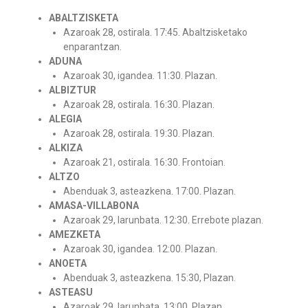
ABALTZISKETA
Azaroak 28, ostirala. 17:45. Abaltzisketako
enparantzan.
ADUNA
Azaroak 30, igandea. 11:30. Plazan.
ALBIZTUR
Azaroak 28, ostirala. 16:30. Plazan.
ALEGIA
Azaroak 28, ostirala. 19:30. Plazan.
ALKIZA
Azaroak 21, ostirala. 16:30. Frontoian.
ALTZO
Abenduak 3, asteazkena. 17:00. Plazan.
AMASA-VILLABONA
Azaroak 29, larunbata. 12:30. Errebote plazan.
AMEZKETA
Azaroak 30, igandea. 12:00. Plazan.
ANOETA
Abenduak 3, asteazkena. 15:30, Plazan.
ASTEASU
Azaroak 29, larunbata. 13:00. Plazan.