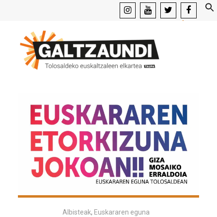
instagram
youtube
x
facebook
Albisteak
,
Euskararen eguna