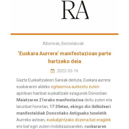
Albisteak
,
Bestelakoak
‘Euskara Aurrera’ manifestazioan parte
hartzeko deia
2022-05-16
Gazte Euskaltzaleen Sareak deituta,
Euskara aurrera
euskararen aldeko
egitasmoa aurkeztu zuten
apirilean hainbat euskaltzale ezagunek Donostian.
Maiatzaren 21erako manifestazioa
deitu zuten eta
larunbat honetan,
17:30etan, ekingo dio ibilbideari
manifestaldiak Donostiako Antiguako tuneletik
.
Aurreko astean,
euskalgintzako dozena bat eragilek
ere bat egin zuten mobilizazioarekin, e
uskararen