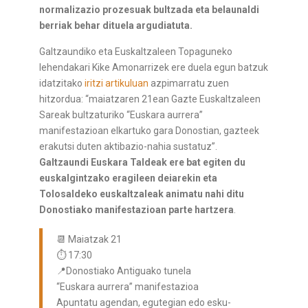
normalizazio prozesuak bultzada eta belaunaldi
berriak behar dituela argudiatuta.
Galtzaundiko eta Euskaltzaleen Topaguneko
lehendakari Kike Amonarrizek ere duela egun batzuk
idatzitako
iritzi artikuluan
azpimarratu zuen
hitzordua: “maiatzaren 21ean Gazte Euskaltzaleen
Sareak bultzaturiko “Euskara aurrera”
manifestazioan elkartuko gara Donostian, gazteek
erakutsi duten aktibazio-nahia sustatuz”.
Galtzaundi Euskara Taldeak ere bat egiten du
euskalgintzako eragileen deiarekin eta
Tolosaldeko euskaltzaleak animatu nahi ditu
Donostiako manifestazioan parte hartzera
.
📆 Maiatzak 21
⏱ 17:30
📍Donostiako Antiguako tunela
“Euskara aurrera” manifestazioa
Apuntatu agendan, egutegian edo esku-