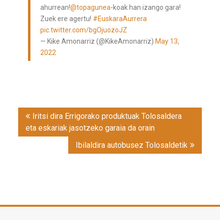
ahurrean!
@topagunea
-koak han izango gara!
Zuek ere agertu!
#EuskaraAurrera
pic.twitter.com/bgOjuozoJZ
— Kike Amonarriz (@KikeAmonarriz)
May 13,
2022
Post
Iritsi dira Errigorako produktuak Tolosaldera
navigation
eta eskariak jasotzeko garaia da orain
Ibilaldira autobusez Tolosaldetik