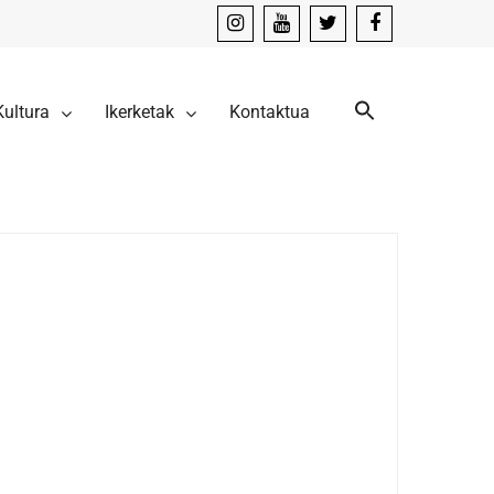
instagram
youtube
x
facebook
Kultura
Ikerketak
Kontaktua