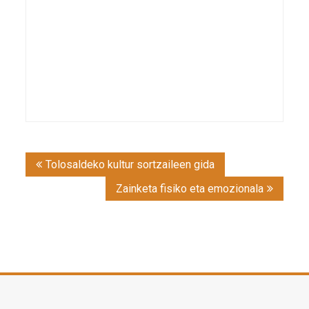
Post
Tolosaldeko kultur sortzaileen gida
navigation
Zainketa fisiko eta emozionala