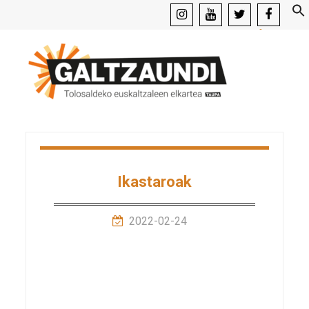
instagram
youtube
x
facebook
Ikastaroak
2022-02-24