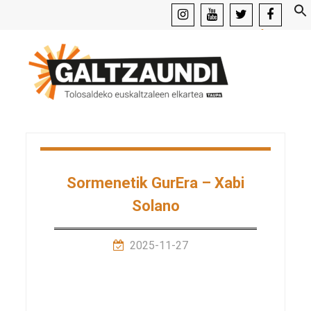
instagram
youtube
x
facebook
Sormenetik GurEra – Xabi
Solano
2025-11-27