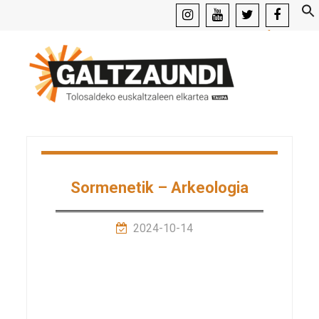
instagram
youtube
x
facebook
Sormenetik – Arkeologia
2024-10-14