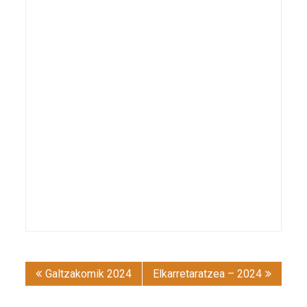
Post
Galtzakomik 2024
Elkarretaratzea – 2024
navigation