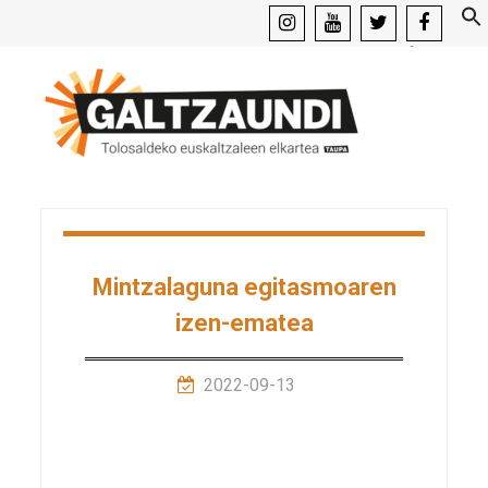
instagram
youtube
x
facebook
Mintzalaguna egitasmoaren
izen-ematea
2022-09-13