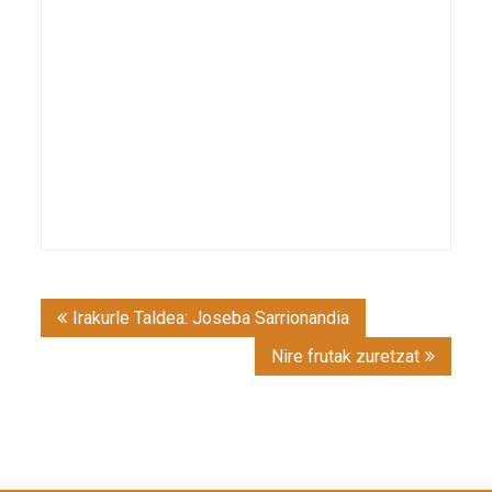
Post
Irakurle Taldea: Joseba Sarrionandia
navigation
Nire frutak zuretzat