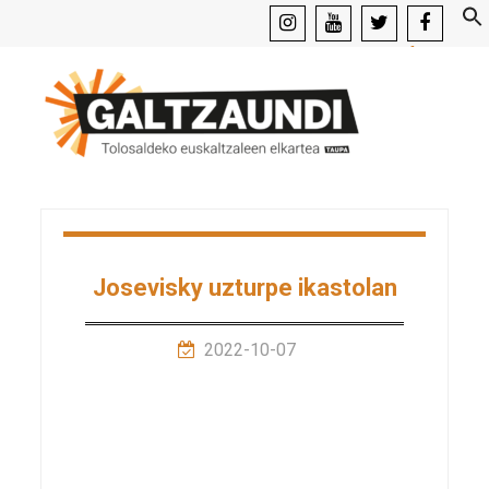
instagram
youtube
x
facebook
Josevisky uzturpe ikastolan
2022-10-07