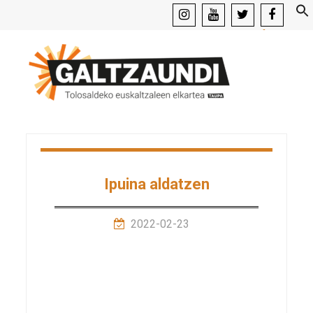
instagram
youtube
x
facebook
Ipuina aldatzen
2022-02-23