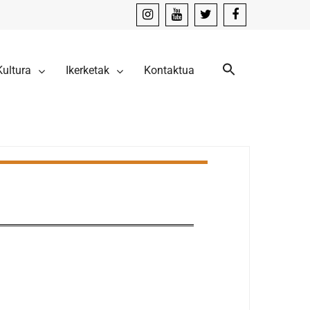
instagram
youtube
x
facebook
Kultura
Ikerketak
Kontaktua