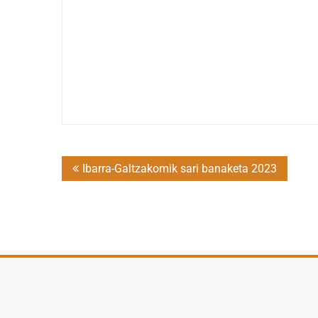
Post
Ibarra-Galtzakomik sari banaketa 2023
navigation