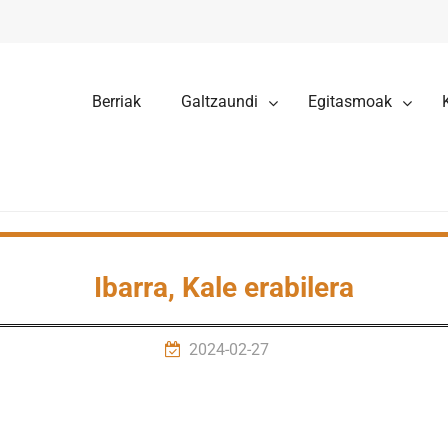
Berriak
Galtzaundi
Egitasmoak
Ibarra, Kale erabilera
2024-02-27