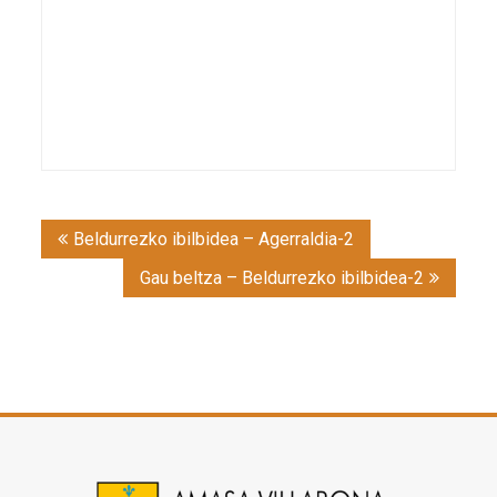
Post
Beldurrezko ibilbidea – Agerraldia-2
navigation
Gau beltza – Beldurrezko ibilbidea-2