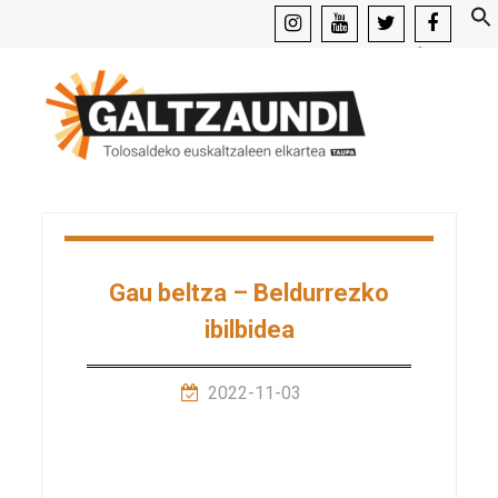
instagram
youtube
x
facebook
Gau beltza – Beldurrezko
ibilbidea
2022-11-03