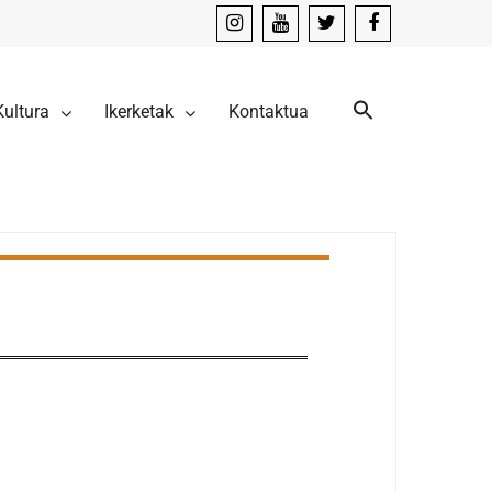
instagram
youtube
x
facebook
Kultura
Ikerketak
Kontaktua