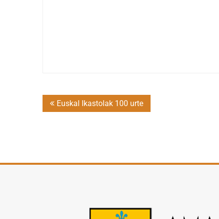
Post
Euskal Ikastolak 100 urte
navigation