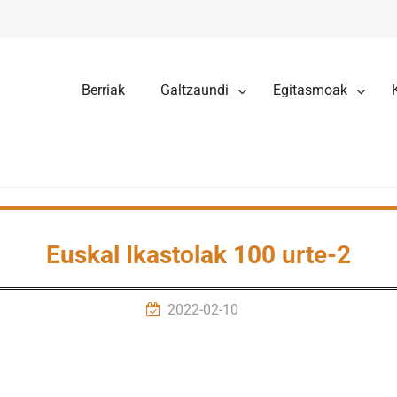
Berriak
Galtzaundi
Egitasmoak
Euskal Ikastolak 100 urte-2
2022-02-10