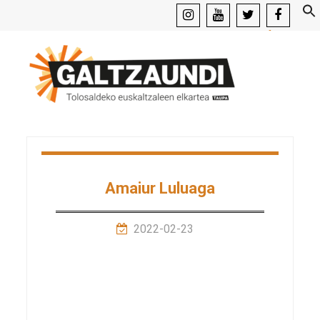
instagram
youtube
x
facebook
Amaiur Luluaga
2022-02-23