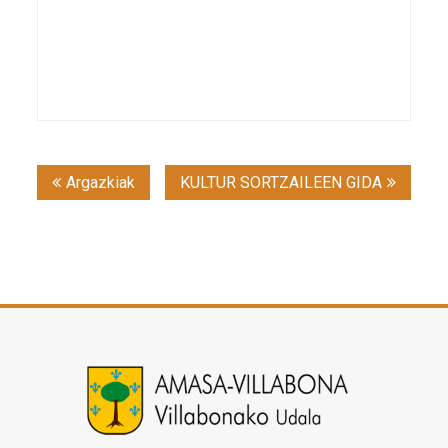
Post
Argazkiak
KULTUR SORTZAILEEN GIDA
navigation