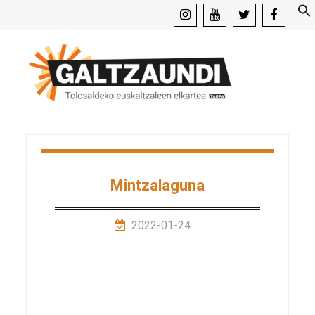
instagram
youtube
x
facebook
Mintzalaguna
2022-01-24