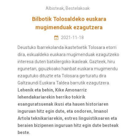
Albisteak
,
Bestelakoak
Bilbotik Tolosaldeko euskara
mugimenduak ezagutzera
2021-11-18
Deustuko Ibarrekolanda ikastetxetik Tolosara etorri
dira, eskualdeko euskara mugimenduak ezagutzeko
interesa duten batxilergoko ikasleak. Gazteek, hiru
egunetan, gipuzkoako hainbat euskara mugimendu
ezagutuko dituzte eta Tolosara gerturatu dira
Galtzaundi Euskara Taldea barrutik ezagutzera.
Lehenik eta behin, Kike Amonarriz
lehendakariarekin herriko tokirik
esanguratsuenak ikusi eta hauen historiaren
inguruan hitz egin dute, eta ondoren, Imanol
Artola teknikariarekin, estres linguistikoaren eta
beraien bizipenen inguruan hitz egin dute besteak
beste.