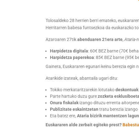
Tolosaldeko 28 herrien berri emateko, euskarar
Herritarren babesa funtsezkoa da euskarazko tok
Azaroaren 27tik
abenduaren 21era arte
,
Ataria-n
Harpidetza digitala
: 60€ BEZ barne (70€ beha
Harpidetza paperekoa
: 85€ BEZ barne (95€ b
Gainera, Euskararen egunari keinu berezia egin n
Atarikide izateak, abantaila ugari ditu:
Tokiko merkataritzarekin lotutako
deskontuak 
Parte hartuko duzu gure
zozketa esklusiboet
Onura fiskalak
izango dituzu errenta aitorpen
Publizitate eskaintzetan
tratu berezia izango
Eta batez ere,
Ataria bizirik mantentzen lagu
Euskararen alde zerbait egiteko prest?
Babestu