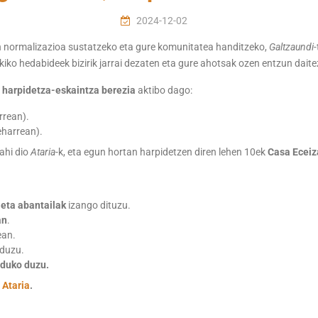
2024-12-02
en normalizazioa sustatzeko eta gure komunitatea handitzeko,
Galtzaundi-
iko hedabideek bizirik jarrai dezaten eta gure ahotsak ozen entzun daite
harpidetza-eskaintza berezia
aktibo dago:
rrean).
eharrean).
ahi dio
Ataria
-k, eta egun hortan harpidetzen diren lehen 10ek
Casa
Eceiz
eta abantailak
izango dituzu.
an
.
ean.
 duzu.
nduko duzu.
 Ataria
.