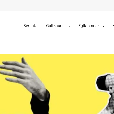
Berriak
Galtzaundi
Egitasmoak