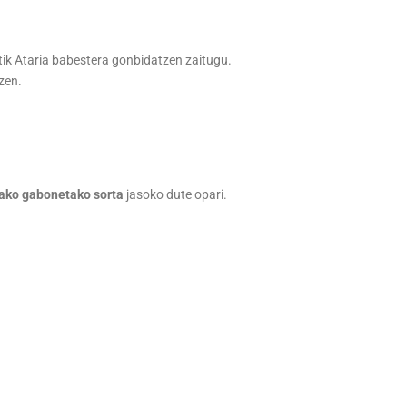
tik Ataria babestera gonbidatzen zaitugu.
zen.
ako gabonetako sorta
jasoko dute opari.