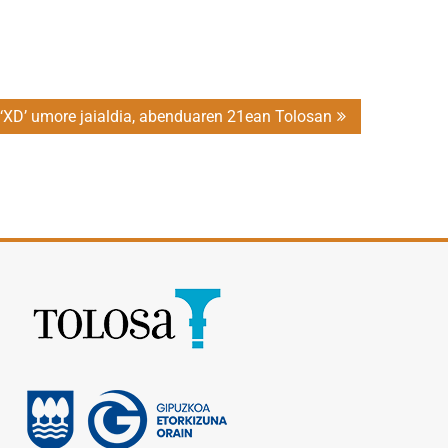
‘XD’ umore jaialdia, abenduaren 21ean Tolosan