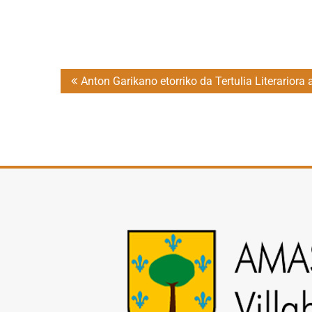
Post
Anton Garikano etorriko da Tertulia Literarior
navigation