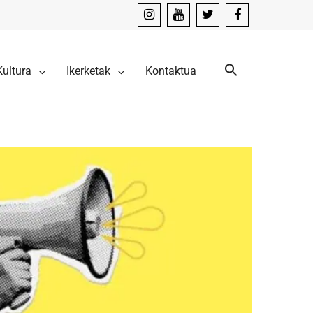
instagram
youtube
x
facebook
Kultura
Ikerketak
Kontaktua