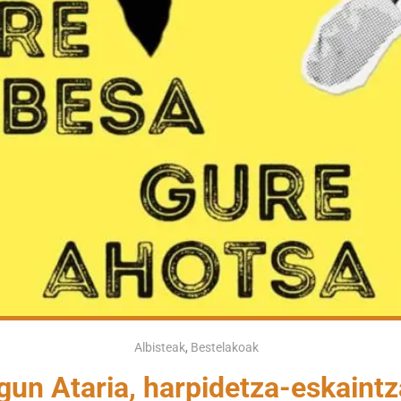
Albisteak
,
Bestelakoak
un Ataria, harpidetza-eskaintz