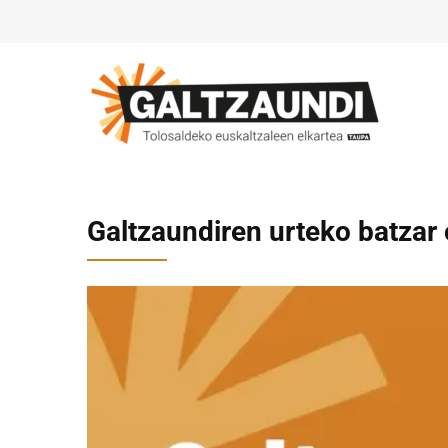
Galtzaundiren urteko batzar