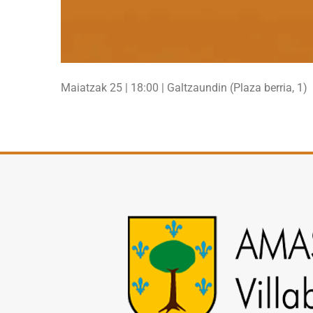
Maiatzak 25 | 18:00 | Galtzaundin (Plaza berria, 1)