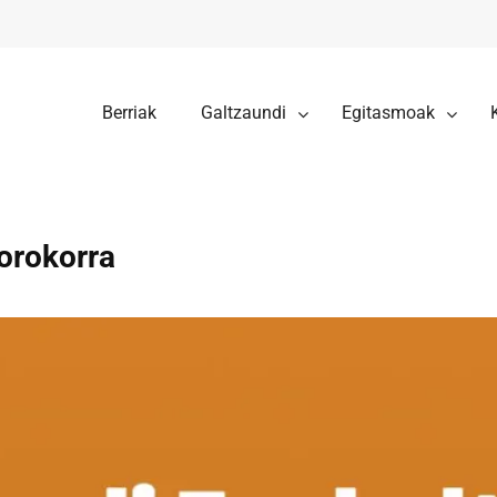
Berriak
Galtzaundi
Egitasmoak
 orokorra