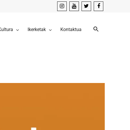
instagram
youtube
x
facebook
Kultura
Ikerketak
Kontaktua