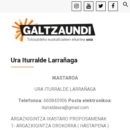
instagram
youtube
x
facebook
Ura Iturralde Larrañaga
IKASTAROA
URA ITURRALDE LARRAÑAGA
Telefonoa:
660843906
Posta elektronikoa:
iturraldeura@gmail.com
ARGAZKIGINTZA IKASTARO PROPOSAMENAK
1- ARGAZKIGINTZA OROKORRA ( HASTAPENA )