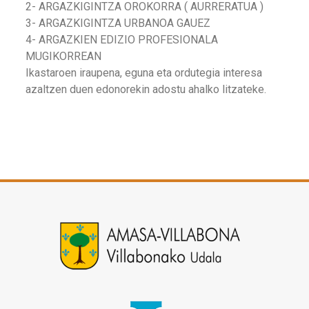
2- ARGAZKIGINTZA OROKORRA ( AURRERATUA )
3- ARGAZKIGINTZA URBANOA GAUEZ
4- ARGAZKIEN EDIZIO PROFESIONALA
MUGIKORREAN
Ikastaroen iraupena, eguna eta ordutegia interesa
azaltzen duen edonorekin adostu ahalko litzateke.