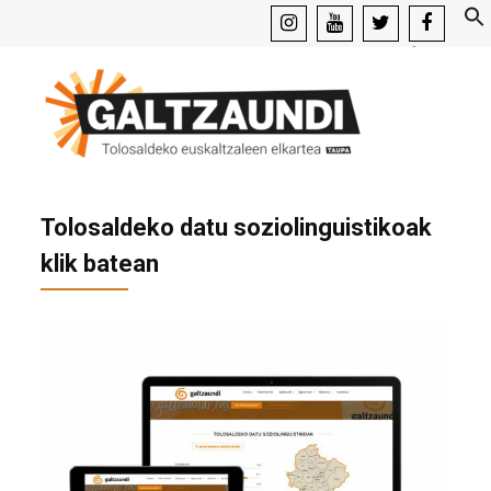
instagram
youtube
x
facebook
Tolosaldeko datu soziolinguistikoak
klik batean