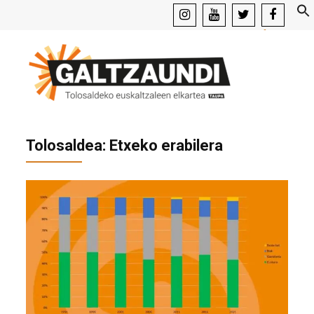
instagram
youtube
x
facebook
Tolosaldea: Etxeko erabilera