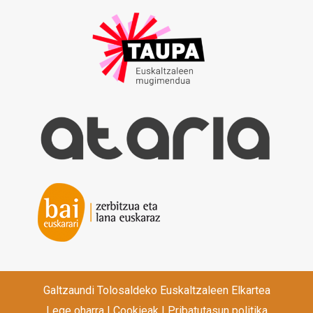
Galtzaundi Tolosaldeko Euskaltzaleen Elkartea
Lege oharra
|
Cookieak
|
Pribatutasun politika