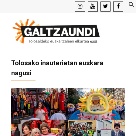
instagram
youtube
x
facebook
Tolosako inauterietan euskara
nagusi