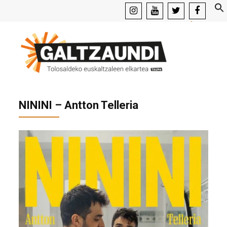
instagram
youtube
x
facebook
NININI – Antton Telleria