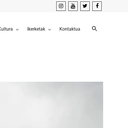
instagram
youtube
x
facebook
Kultura
Ikerketak
Kontaktua