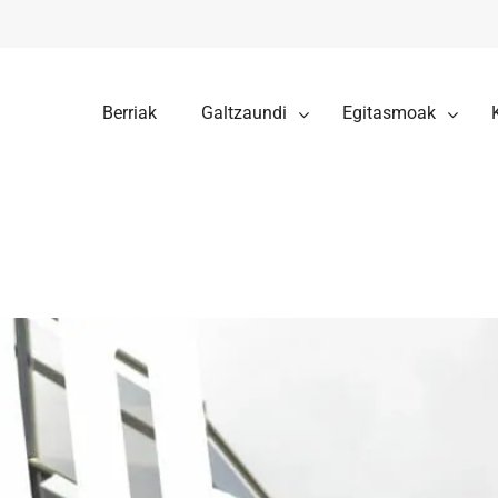
Berriak
Galtzaundi
Egitasmoak