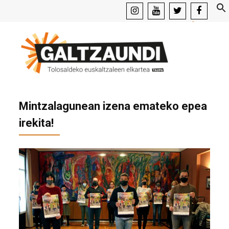
instagram
youtube
x
facebook
Mintzalagunean izena emateko epea
irekita!