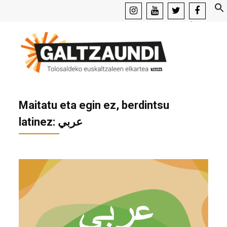
instagram
youtube
x
facebook
Maitatu eta egin ez, berdintsu
latinez: عربي