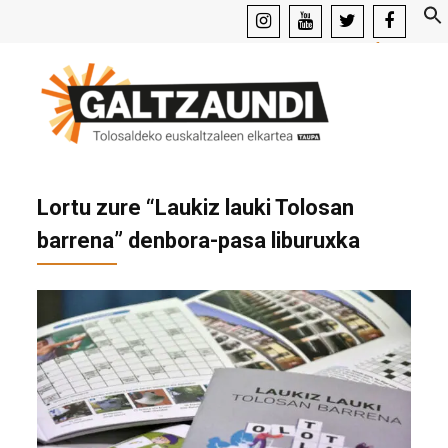
instagram
youtube
x
facebook
Lortu zure “Laukiz lauki Tolosan
barrena” denbora-pasa liburuxka