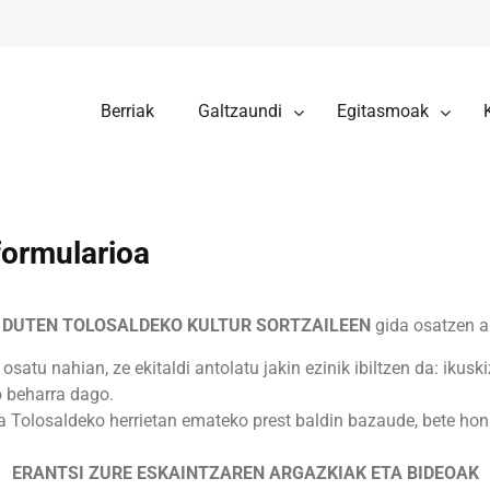
Berriak
Galtzaundi
Egitasmoak
formularioa
 DUTEN TOLOSALDEKO KULTUR SORTZAILEEN
gida osatzen ar
satu nahian, ze ekitaldi antolatu jakin ezinik ibiltzen da: ikusk
o beharra dago.
a Tolosaldeko herrietan emateko prest baldin bazaude, bete hona
ERANTSI ZURE ESKAINTZAREN ARGAZKIAK ETA BIDEOAK