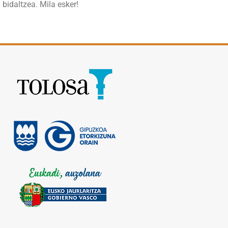
bidaltzea. Mila esker!