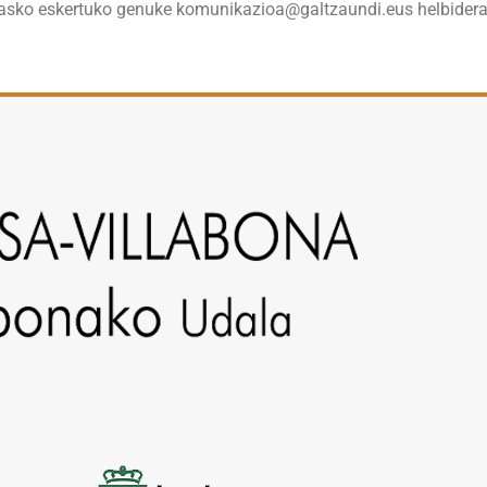
 asko eskertuko genuke komunikazioa@galtzaundi.eus helbidera 