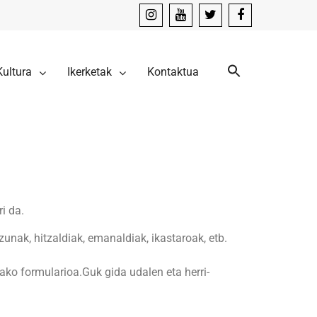
instagram
youtube
x
facebook
Kultura
Ikerketak
Kontaktua
i da.
izunak, hitzaldiak, emanaldiak, ikastaroak, etb.
ko formularioa.Guk gida udalen eta herri-