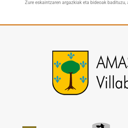
Zure eskaintzaren argazkiak eta bideoak badituzu,