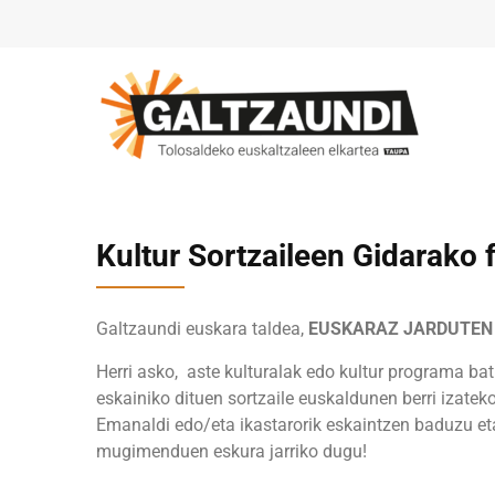
Kultur Sortzaileen Gidarako 
Galtzaundi euskara taldea,
EUSKARAZ JARDUTEN
Herri asko, aste kulturalak edo kultur programa bat o
eskainiko dituen sortzaile euskaldunen berri izatek
Emanaldi edo/eta ikastarorik eskaintzen baduzu et
mugimenduen eskura jarriko dugu!