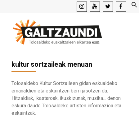
instagram
youtube
x
facebook
kultur sortzaileak menuan
Tolosaldeko Kultur Sortzaileen gidan eskualdeko
emanaldien eta eskaintzen berri jasotzen da.
Hitzaldiak, ikastaroak, ikuskizunak, musika… denon
eskura daude Tolosaldeko artisten informazioa eta
eskaintzak.