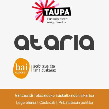
Galtzaundi Tolosaldeko Euskaltzaleen Elkartea
Lege oharra
|
Cookieak
|
Pribatutasun politika