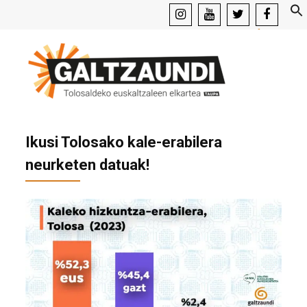
instagram
youtube
x
facebook
Ikusi Tolosako kale-erabilera
neurketen datuak!