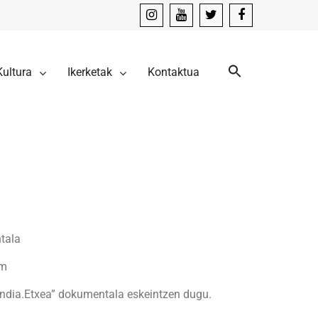
instagram
youtube
x
facebook
Kultura
Ikerketak
Kontaktua
ntala
om
.Mendia.Etxea” dokumentala eskeintzen dugu.