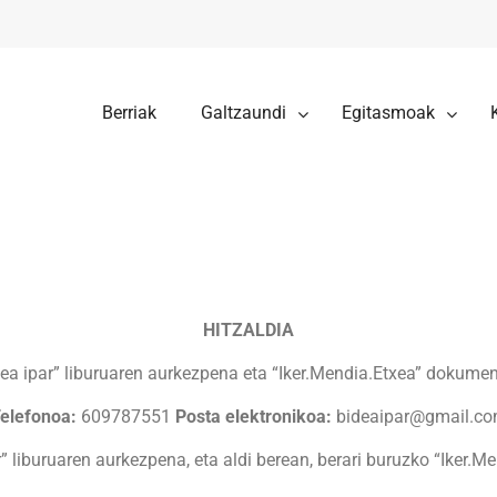
Berriak
Galtzaundi
Egitasmoak
HITZALDIA
ea ipar” liburuaren aurkezpena eta “Iker.Mendia.Etxea” dokume
elefonoa:
609787551
Posta elektronikoa:
bideaipar@gmail.c
ar” liburuaren aurkezpena, eta aldi berean, berari buruzko “Iker