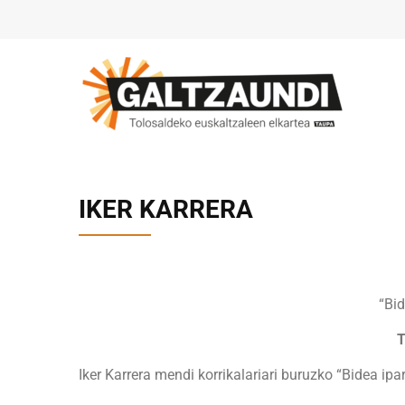
IKER KARRERA
“Bid
T
Iker Karrera mendi korrikalariari buruzko “Bidea ip