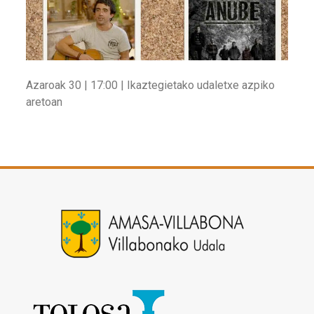
Azaroak 30 | 17:00 | Ikaztegietako udaletxe azpiko
aretoan