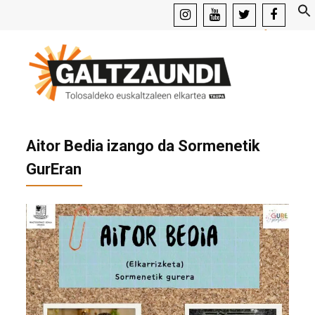
instagram
youtube
x
facebook
Aitor Bedia izango da Sormenetik
GurEran