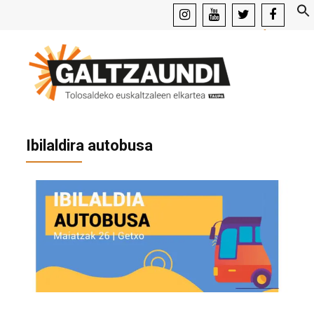
instagram
youtube
x
facebook
Ibilaldira autobusa