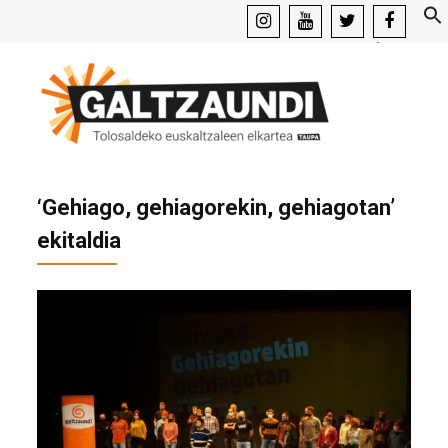
instagram
youtube
x
facebook
‘Gehiago, gehiagorekin, gehiagotan’
ekitaldia