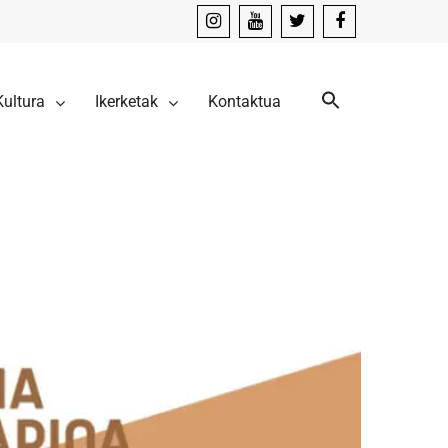
instagram
youtube
x
facebook
Kultura
Ikerketak
Kontaktua