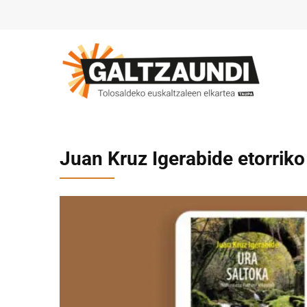
Juan Kruz Igerabide etorrik