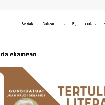
Berriak
Galtzaundi
Egitasmoak
o da ekainean