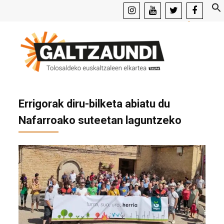
instagram
youtube
x
facebook
Errigorak diru-bilketa abiatu du
Nafarroako suteetan laguntzeko