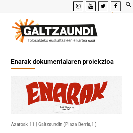
instagram
youtube
x
facebook
Enarak dokumentalaren proiekzioa
Azaroak 11 | Galtzaundin (Plaza Berria,1 )